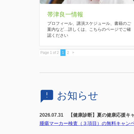
帯津良一情報
プロフィール、講演スケジュール、書籍のご
案内など…詳しくは、こちらのページでご確
認ください
Page 1 of 2
1
2
>
announcement
お知らせ
2026.07.31
【健康診断】夏の健康応援キ
腫瘍マーカー検査（３項目）の無料キャンペー