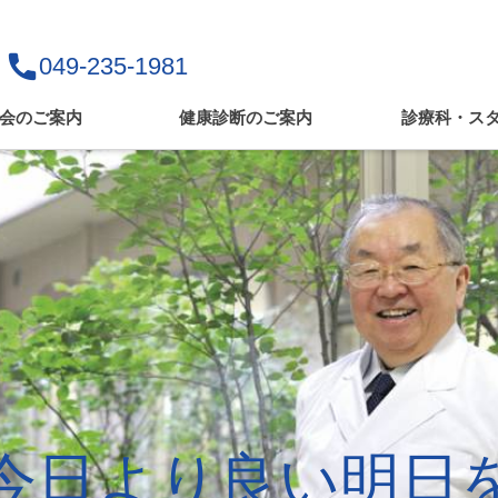
phone
049-235-1981
会のご案内
健康診断のご案内
診療科・ス
セカンドオピニオン外
外来担当表
来
専門外来
お問い合わせ
メインイメージ
メインイメージ
“今日より良い明日を