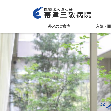
外来のご案内
入院・面
外来のご案内
診療科のご紹介
各種制度のご案内
各種書類の受付
keyboard_arrow_right
keyboard_arrow_right
医療関係者様へ
お問い合わせ