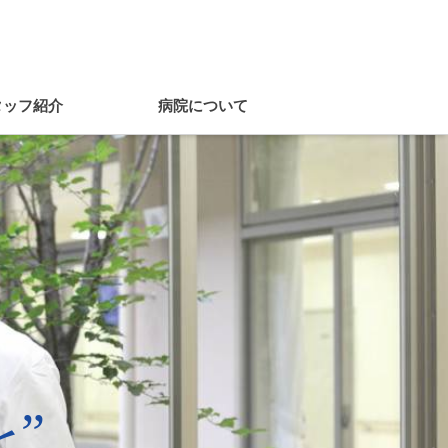
タッフ紹介
病院について
代替療法
ワクチン
トップページ
トピック
トピック
”