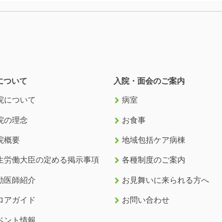
について
入院・面会のご案内
keyboard_arrow_right
院について
病室
keyboard_arrow_right
院の理念
お食事
keyboard_arrow_right
院概要
地域包括ケア病棟
keyboard_arrow_right
生労働大臣の定める掲示事項
各種制度のご案内
keyboard_arrow_right
勤医師紹介
お見舞いに来られる方へ
keyboard_arrow_right
ロアガイド
お問い合わせ
ベント情報