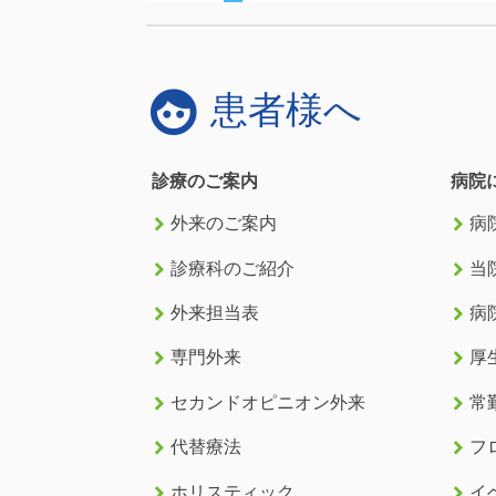
face
患者様へ
診療のご案内
病院
keyboard_arrow_right
keyboard_arrow_right
外来のご案内
病
keyboard_arrow_right
keyboard_arrow_right
診療科のご紹介
当
keyboard_arrow_right
keyboard_arrow_right
外来担当表
病
keyboard_arrow_right
keyboard_arrow_right
専門外来
厚
keyboard_arrow_right
keyboard_arrow_right
セカンドオピニオン外来
常
keyboard_arrow_right
keyboard_arrow_right
代替療法
フ
keyboard_arrow_right
keyboard_arrow_right
ホリスティック
イ