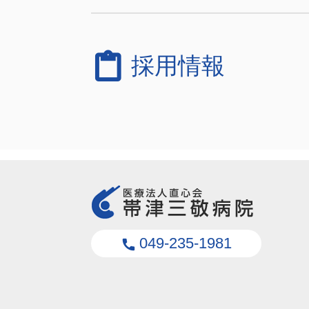
content_paste
採用情報
049-235-1981
phone