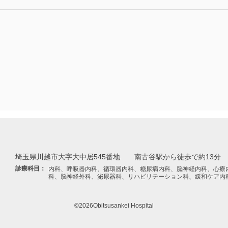
埼玉県川越市大字大中居545番地
南古谷駅から徒歩で約13分
診療科目：
内科、呼吸器内科、循環器内科、糖尿病内科、脳神経内科、心療
科、脳神経外科、泌尿器科、リハビリテーション科、緩和ケア内
©2026Obitsusankei Hospital