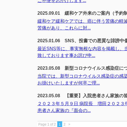
ご不便をおかけします...
2025.09.01
緩和ケア外来のご案内（予約
緩和ケア緩和ケアでは、癌に伴う苦痛の軽減
苦痛があり、これらに対...
2025.01.06
SNS、投書での悪質な誹謗中
最近SNS等に、事実無根な内容を掲載し、
致しております事お詫び申...
2023.05.08
新型コロナウイルス感染症に
当院では、新型コロナウイルス感染症の感
お掛けいたしますが何卒ご理...
2023.05.08
【重要】入院患者さん家族の皆
２０２３年５月９日 病院長 増田２０２３
患者さん家族の『面会の...
Page 1 of 2
1
2
>