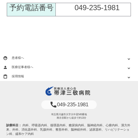
予約電話番号
049-235-1981
face
患者様へ
expand_more
person
医療従事者様へ
expand_more
content_paste
採用情報
expand_more
phone
049-235-1981
埼玉県川越市大字大中居545番地
南古谷駅から徒歩で約13分
診療科目：
内科、呼吸器内科、循環器内科、糖尿病内科、脳神経内科、心療内科、漢方外
来、外科、消化器外科、乳腺外科、整形外科、脳神経外科、泌尿器科、リハビリテーショ
ン科、緩和ケア内科