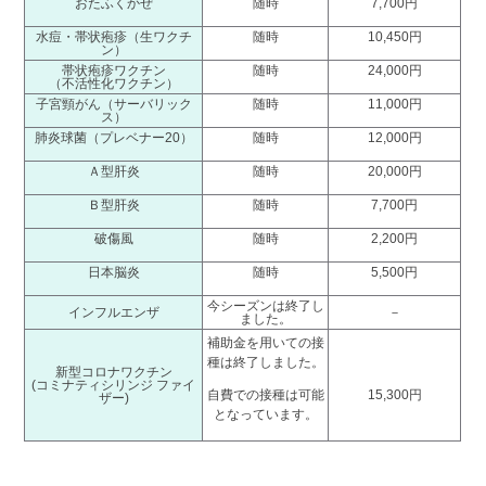
おたふくかぜ
随時
7,700円
水痘・帯状疱疹（生ワクチ
随時
10,450円
ン）
帯状疱疹ワクチン
随時
24,000円
（不活性化ワクチン）
子宮頸がん（サーバリック
随時
11,000円
ス）
肺炎球菌（プレベナー20）
随時
12,000円
Ａ型肝炎
随時
20,000円
Ｂ型肝炎
随時
7,700円
破傷風
随時
2,200円
日本脳炎
随時
5,500円
今シーズンは終了し
インフルエンザ
－
ました。
補助金を用いての接
種は終了しました。
新型コロナワクチン
(コミナティシリンジ ファイ
自費での接種は可能
15,300円
ザー)
となっています。