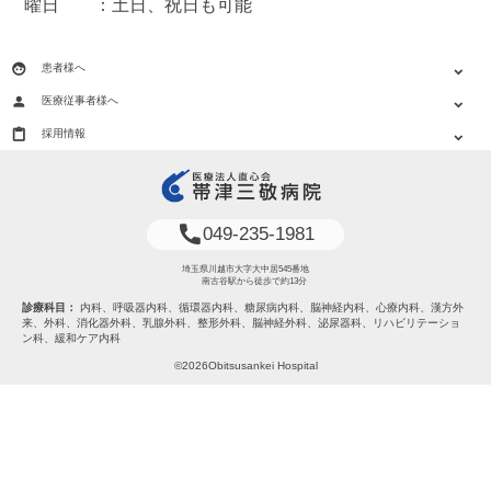
曜日 ：土日、祝日も可能
face
患者様へ
expand_more
person
医療従事者様へ
expand_more
content_paste
採用情報
expand_more
phone
049-235-1981
埼玉県川越市大字大中居545番地
南古谷駅から徒歩で約13分
診療科目：
内科、呼吸器内科、循環器内科、糖尿病内科、脳神経内科、心療内科、漢方外
来、外科、消化器外科、乳腺外科、整形外科、脳神経外科、泌尿器科、リハビリテーショ
ン科、緩和ケア内科
©2026Obitsusankei Hospital